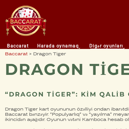
Baccarat
Harada oynamaqˬ
Digər oyunlarıˬ
Baccarat
>
Dragon Tiger
DRAGON TIG
“DRAGON TIGER”: KIM QALIB 
Dragon Tiger kart oyununun özəlliyi ondan ibarətdir 
Baccarat bənzəyir. “Populyarlıq” və “yayılma” meyarl
ikincidən aşağıdır. Oyunun vətəni Kamboca hesab ol