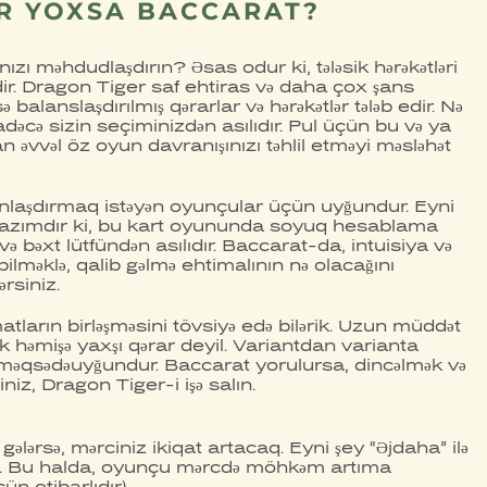
R YOXSA BACCARAT?
ınızı məhdudlaşdırın? Əsas odur ki, tələsik hərəkətləri
kdir. Dragon Tiger saf ehtiras və daha çox şans
balanslaşdırılmış qərarlar və hərəkətlər tələb edir. Nə
əcə sizin seçiminizdən asılıdır. Pul üçün bu və ya
əvvəl öz oyun davranışınızı təhlil etməyi məsləhət
nlaşdırmaq istəyən oyunçular üçün uyğundur. Eyni
azımdır ki, bu kart oyununda soyuq hesablama
və bəxt lütfündən asılıdır. Baccarat-da, intuisiya və
məklə, qalib gəlmə ehtimalının nə olacağını
ərsiniz.
matların birləşməsini tövsiyə edə bilərik. Uzun müddət
k həmişə yaxşı qərar deyil. Variantdan varianta
əqsədəuyğundur. Baccarat yorulursa, dincəlmək və
siniz, Dragon Tiger-i işə salın.
ərsə, mərciniz ikiqat artacaq. Eyni şey “Əjdaha” ilə
ürük. Bu halda, oyunçu mərcdə möhkəm artıma