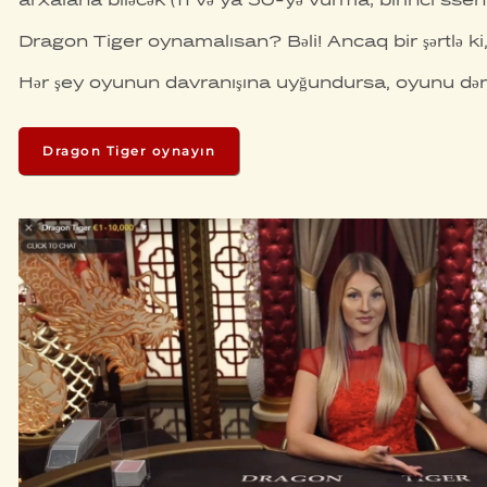
arxalana biləcək (11 və ya 50-yə vurma; birinci ssena
Dragon Tiger oynamalısan? Bəli! Ancaq bir şərtlə ki,
Hər şey oyunun davranışına uyğundursa, oyunu dərha
Dragon Tiger oynayın