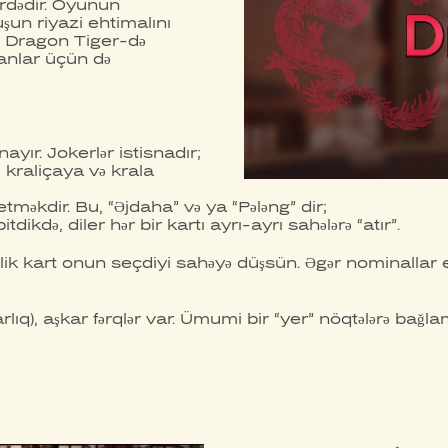
ərdədir. Oyunun
şun riyazi ehtimalını
q Dragon Tiger-də
yanlar üçün də
ayır. Jokerlər istisnadır;
, kraliçaya və krala
tməkdir. Bu, “Əjdaha” və ya “Pələng” dir;
ikdə, diler hər bir kartı ayrı-ayrı sahələrə “atır”.
ə malik kart onun seçdiyi sahəyə düşsün. Əgər nominall
lıq), aşkar fərqlər var. Ümumi bir “yer” nöqtələrə bağla