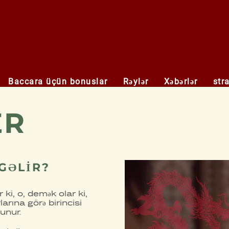
Baccara üçün bonuslar
Rəylər
Xəbərlər
str
ER
GƏLIR?
ki, o, demək olar ki,
arına görə birincisi
unur.