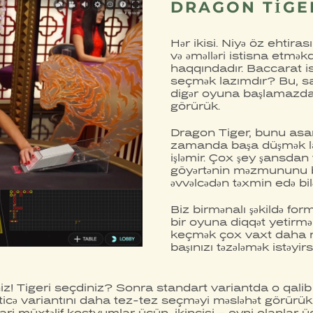
DRAGON TIGE
Hər ikisi. Niyə öz ehtiras
və əməlləri istisna etmə
haqqındadır. Baccarat isə 
seçmək lazımdır? Bu, sad
digər oyuna başlamazdan 
görürük.
Dragon Tiger, bunu asa
zamanda başa düşmək l
işləmir. Çox şey şansdan 
göyərtənin məzmununu bil
əvvəlcədən təxmin edə bil
Biz birmənalı şəkildə for
bir oyuna diqqət yetirmə
keçmək çox vaxt daha m
başınızı təzələmək istəyir
! Tigeri seçdiniz? Sonra standart variantda o qalib gəl
” nəticə variantını daha tez-tez seçməyi məsləhət gör