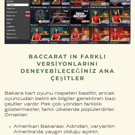
BACCARAT IN FARKLI
VERSIYONLARINI
DENEYEBILECEĞINIZ ANA
ÇEŞITLER
Bakara kart oyunu nispeten basittir, ancak
oyuncudan belirli ek bilgiler gerektiren bazı
çeşitler vardır. Pek çok yönden farklılık
göstermezler, farklı ülkelerde popülerdirler.
Örnekler:
Amerikan Bakarası. Adından, varyantın
Amerika’da yaygın olduğu açıktır;