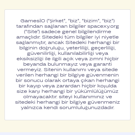
GamesİO (“Şirket”, “biz”, “bizim”, “biz”)
tarafından sağlanan bilgiler spacexy.org
(“Site") sadece genel bilgilendirme
amaçlıdır. Sitedeki tüm bilgiler iyi niyetle
sağlanmıştır, ancak Sitedeki herhangi bir
bilginin doğruluğu, yeterliliği, geçerliliği,
güvenilirliği, kullanılabilirliği veya
eksiksizliği ile ilgili açık veya zımni hiçbir
beyanda bulunmayız veya garanti
vermeyiz. Sitenin kullanımı veya sitede
verilen herhangi bir bilgiye güvenmenin
bir sonucu olarak ortaya çıkan herhangi
bir kayıp veya zarardan hiçbir koşulda
size karşı herhangi bir yükümlülüğümüz
olmayacaktır. siteyi kullanımınız ve
sitedeki herhangi bir bilgiye güvenmeniz
yalnızca kendi sorumluluğunuzdadır.