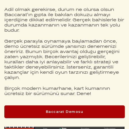
Adil olmak gerekirse, durum ne olursa olsun
Baccarat’ın gıpta ile bakılan dokuzu almayı
içerdiğine dikkat edilmelidir. Gerçek bahislerle bir
durumda kazanmanın ve kazanmanın tek yolu
budur.
Gerçek parayla oynamaya başlamadan önce,
demo ücretsiz sürümde şansınızı denemenizi
öneririz. Bunun birçok avantaj olduğu gerçeğini
zaten yazmıştık. Becerilerinizi geliştirebilir,
kuralları daha iyi anlayabilir ve farklı strateji ve
taktikler deneyebilirsiniz. İsterseniz, garantili
kazançlar için kendi oyun tarzınızı geliştirmeye
çalışın.
Birçok modern kumarhane, kart kumarının
ücretsiz bir sürümünü sunar. Dene!
Baccarat Demosu