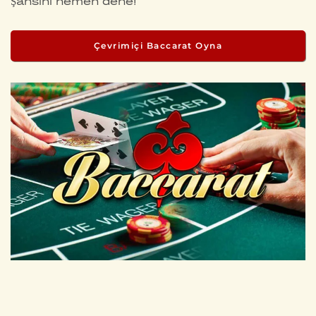
Şansını hemen dene!
Çevrimiçi Baccarat Oyna