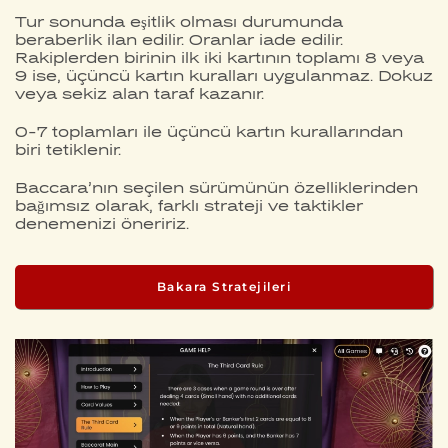
Tur sonunda eşitlik olması durumunda
beraberlik ilan edilir. Oranlar iade edilir.
Rakiplerden birinin ilk iki kartının toplamı 8 veya
9 ise, üçüncü kartın kuralları uygulanmaz. Dokuz
veya sekiz alan taraf kazanır.
0-7 toplamları ile üçüncü kartın kurallarından
biri tetiklenir.
Baccara’nın seçilen sürümünün özelliklerinden
bağımsız olarak, farklı strateji ve taktikler
denemenizi öneririz.
Bakara Stratejileri