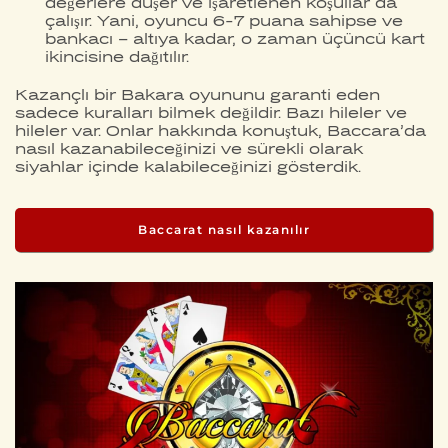
değerlere düşer ve işaretlenen koşullar da
çalışır. Yani, oyuncu 6-7 puana sahipse ve
bankacı – altıya kadar, o zaman üçüncü kart
ikincisine dağıtılır.
Kazançlı bir Bakara oyununu garanti eden
sadece kuralları bilmek değildir. Bazı hileler ve
hileler var. Onlar hakkında konuştuk, Baccara’da
nasıl kazanabileceğinizi ve sürekli olarak
siyahlar içinde kalabileceğinizi gösterdik.
Baccarat nasıl kazanılır