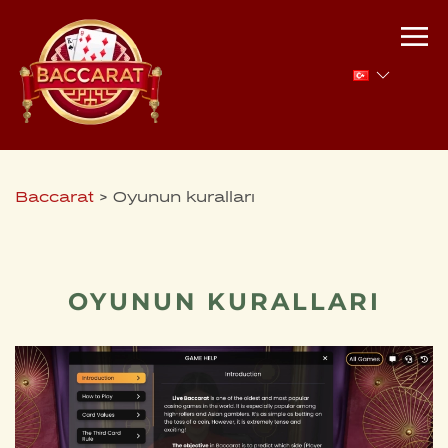
Baccarat
>
Oyunun kuralları
OYUNUN KURALLARI