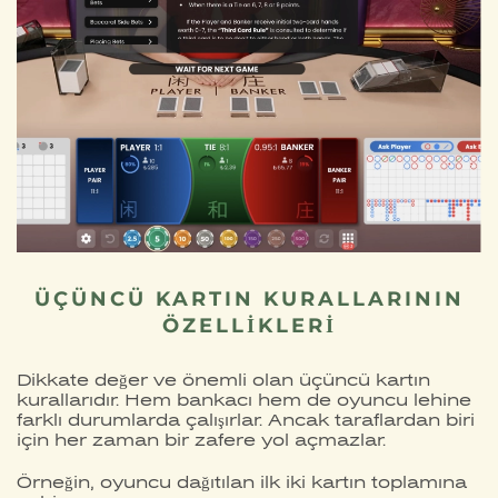
ÜÇÜNCÜ KARTIN KURALLARININ
ÖZELLIKLERI
Dikkate değer ve önemli olan üçüncü kartın
kurallarıdır. Hem bankacı hem de oyuncu lehine
farklı durumlarda çalışırlar. Ancak taraflardan biri
için her zaman bir zafere yol açmazlar.
Örneğin, oyuncu dağıtılan ilk iki kartın toplamına