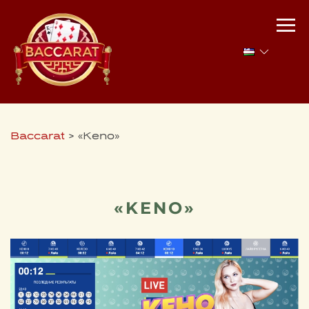
Baccarat
>
«Keno»
«KENO»