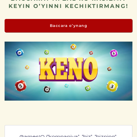
KEYIN O’YINNI KECHIKTIRMANG!
Baccara o’ynang