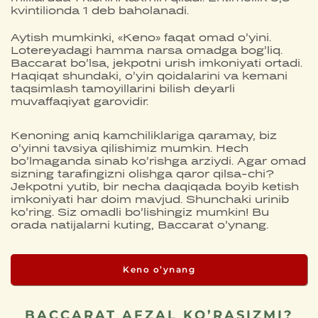
kvintilionda 1 deb baholanadi.
Aytish mumkinki, «Keno» faqat omad o’yini.
Lotereyadagi hamma narsa omadga bog’liq.
Baccarat bo’lsa, jekpotni urish imkoniyati ortadi.
Haqiqat shundaki, o’yin qoidalarini va kemani
taqsimlash tamoyillarini bilish deyarli
muvaffaqiyat garovidir.
Kenoning aniq kamchiliklariga qaramay, biz
o’yinni tavsiya qilishimiz mumkin. Hech
bo’lmaganda sinab ko’rishga arziydi. Agar omad
sizning tarafingizni olishga qaror qilsa-chi?
Jekpotni yutib, bir necha daqiqada boyib ketish
imkoniyati har doim mavjud. Shunchaki urinib
ko’ring. Siz omadli bo’lishingiz mumkin! Bu
orada natijalarni kuting, Baccarat o’ynang.
Keno o’ynang
BACCARAT AFZAL KO’RASIZMI?