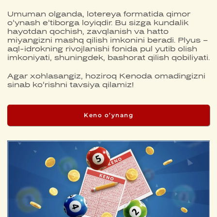
Umuman olganda, lotereya formatida qimor
o’ynash e’tiborga loyiqdir. Bu sizga kundalik
hayotdan qochish, zavqlanish va hatto
miyangizni mashq qilish imkonini beradi. Plyus –
aql-idrokning rivojlanishi fonida pul yutib olish
imkoniyati, shuningdek, bashorat qilish qobiliyati.
Agar xohlasangiz, hoziroq Kenoda omadingizni
sinab ko’rishni tavsiya qilamiz!
Keno o’ynang