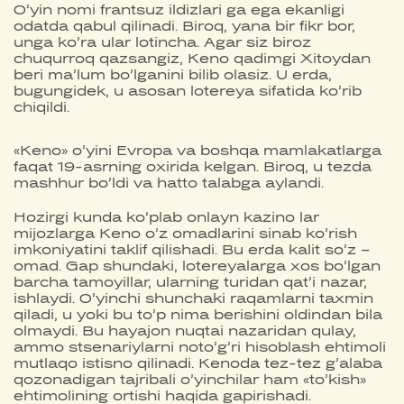
O’yin nomi frantsuz ildizlari ga ega ekanligi
odatda qabul qilinadi. Biroq, yana bir fikr bor,
unga ko’ra ular lotincha. Agar siz biroz
chuqurroq qazsangiz, Keno qadimgi Xitoydan
beri ma’lum bo’lganini bilib olasiz. U erda,
bugungidek, u asosan lotereya sifatida ko’rib
chiqildi.
«Keno» o’yini Evropa va boshqa mamlakatlarga
faqat 19-asrning oxirida kelgan. Biroq, u tezda
mashhur bo’ldi va hatto talabga aylandi.
Hozirgi kunda ko’plab onlayn kazino lar
mijozlarga Keno o’z omadlarini sinab ko’rish
imkoniyatini taklif qilishadi. Bu erda kalit so’z –
omad. Gap shundaki, lotereyalarga xos bo’lgan
barcha tamoyillar, ularning turidan qat’i nazar,
ishlaydi. O’yinchi shunchaki raqamlarni taxmin
qiladi, u yoki bu to’p nima berishini oldindan bila
olmaydi. Bu hayajon nuqtai nazaridan qulay,
ammo stsenariylarni noto’g’ri hisoblash ehtimoli
mutlaqo istisno qilinadi. Kenoda tez-tez g’alaba
qozonadigan tajribali o’yinchilar ham «to’kish»
ehtimolining ortishi haqida gapirishadi.