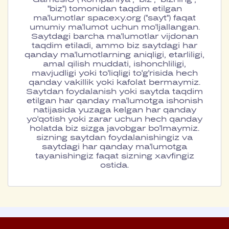
GamesIO ("kompaniya", "biz", "bizning",
"biz") tomonidan taqdim etilgan
ma'lumotlar spacexy.org ("sayt") faqat
umumiy ma'lumot uchun mo'ljallangan.
Saytdagi barcha ma'lumotlar vijdonan
taqdim etiladi, ammo biz saytdagi har
qanday ma'lumotlarning aniqligi, etarliligi,
amal qilish muddati, ishonchliligi,
mavjudligi yoki to'liqligi to'g'risida hech
qanday vakillik yoki kafolat bermaymiz.
Saytdan foydalanish yoki saytda taqdim
etilgan har qanday ma'lumotga ishonish
natijasida yuzaga kelgan har qanday
yo'qotish yoki zarar uchun hech qanday
holatda biz sizga javobgar bo'lmaymiz.
sizning saytdan foydalanishingiz va
saytdagi har qanday ma'lumotga
tayanishingiz faqat sizning xavfingiz
ostida.