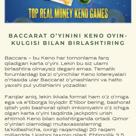
BACCARAT O’YININI KENO OYIN-
KULGISI BILAN BIRLASHTIRING
Baccara – bu Keno har tomonlama farq
qiladigan karta o’yini. Lekin bu siz ularni
birlashtira olmaysiz degani emas. Tematik
forumlardagi ba’zi o’yinchilar Keno lotereyalari
o’rtasida ular Baccarat o’ynashlarini va hatto
yaxshi pul yutishlarini yozadilar.
Farqlar aniq, lekin ikkala format ham o’z o’rniga
ega va e’tiborga loyiqdir. E’tibor bering, bashorat
qilish yoki bashorat qilish imkoniyatini o’z ichiga
olgan karta o’yini taqdirda jackpotni urish
ehtimoli Keno bilan solishtirganda ortadi. Qimor
o’yinlari olamidagi mutaxassislarning
ta’kidlashicha, oxirgi raqamdagi 20 raqam
milliardda 1 kishini taxmin qiladi. Ehtimollik 3,5