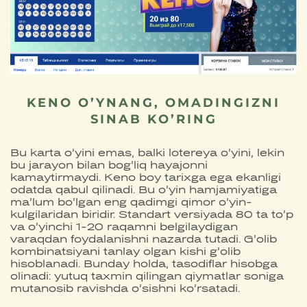
KENO O’YNANG, OMADINGIZNI
SINAB KO’RING
Bu karta o’yini emas, balki lotereya o’yini, lekin
bu jarayon bilan bog’liq hayajonni
kamaytirmaydi. Keno boy tarixga ega ekanligi
odatda qabul qilinadi. Bu o’yin hamjamiyatiga
ma’lum bo’lgan eng qadimgi qimor o’yin-
kulgilaridan biridir. Standart versiyada 80 ta to’p
va o’yinchi 1-20 raqamni belgilaydigan
varaqdan foydalanishni nazarda tutadi. G’olib
kombinatsiyani tanlay olgan kishi g’olib
hisoblanadi. Bunday holda, tasodiflar hisobga
olinadi: yutuq taxmin qilingan qiymatlar soniga
mutanosib ravishda o’sishni ko’rsatadi.