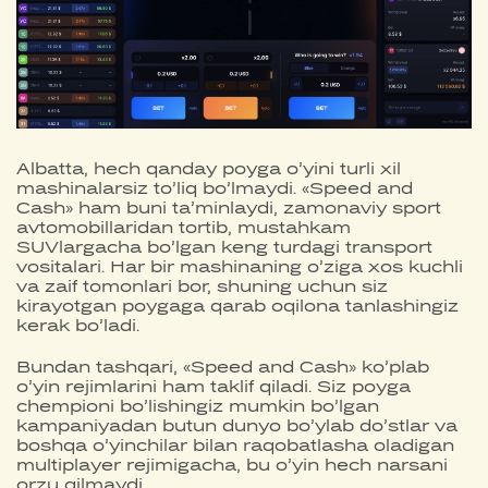
Albatta, hech qanday poyga o’yini turli xil
mashinalarsiz to’liq bo’lmaydi. «Speed and
Cash» ham buni ta’minlaydi, zamonaviy sport
avtomobillaridan tortib, mustahkam
SUVlargacha bo’lgan keng turdagi transport
vositalari. Har bir mashinaning o’ziga xos kuchli
va zaif tomonlari bor, shuning uchun siz
kirayotgan poygaga qarab oqilona tanlashingiz
kerak bo’ladi.
Bundan tashqari, «Speed and Cash» ko’plab
o’yin rejimlarini ham taklif qiladi. Siz poyga
chempioni bo’lishingiz mumkin bo’lgan
kampaniyadan butun dunyo bo’ylab do’stlar va
boshqa o’yinchilar bilan raqobatlasha oladigan
multiplayer rejimigacha, bu o’yin hech narsani
orzu qilmaydi.