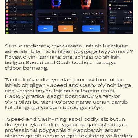
Sizni o’rindiqning chekkasida ushlab turadigan
adrenalin bilan to’ldirilgan poygaga tayyormisiz?
Poyga o‘yini janrining eng so‘nggi qo‘shilishi
bo‘lgan Speed and Cash boshqa narsaga
e’tibor bermang.
Tajribali o’yin dizaynerlari jamoasi tomonidan
ishlab chiqilgan «Speed and Cash» o’yinchilarga
eng yaxshi poyga tajribasini taqdim etadi.
Haqiqiy grafika, sezgir boshqaruv va tezkor
o’yin bilan bu sizni ko’proq narsa uchun qaytib
kelishingizga yordam beradigan o’yin.
«Speed and Cash» ning asosi oddiy: siz butun
dunyo bo’ylab turli poygalarda qatnashadigan
professional poygachisiz. Raqobatchilardan
oldinda qolish uchun yuqori tezlikdagi yo’llardan