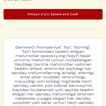
Onlayn o’yin Speed and Cash
GamesIO ("kompaniya", "biz", "bizning",
"biz") tomonidan taqdim etilgan
ma'lumotlar spacexy.org ("sayt") faqat
umumiy ma'lumot uchun mo'ljallangan.
Saytdagi barcha ma'lumotlar vijdonan
taqdim etiladi, ammo biz saytdagi har
qanday ma'lumotlarning aniqligi, etarliligi,
amal qilish muddati, ishonchliligi,
mavjudligi yoki to'liqligi to'g'risida hech
qanday vakillik yoki kafolat bermaymiz.
Saytdan foydalanish yoki saytda taqdim
etilgan har qanday ma'lumotga ishonish
natijasida yuzaga kelgan har qanday
yo'qotish yoki zarar uchun hech qanday