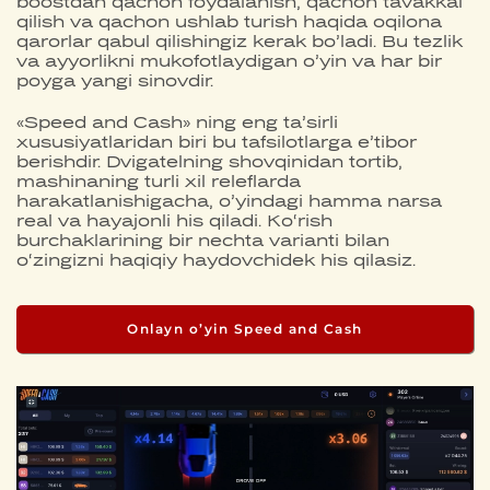
boostdan qachon foydalanish, qachon tavakkal
qilish va qachon ushlab turish haqida oqilona
qarorlar qabul qilishingiz kerak bo’ladi. Bu tezlik
va ayyorlikni mukofotlaydigan o’yin va har bir
poyga yangi sinovdir.
«Speed and Cash» ning eng ta’sirli
xususiyatlaridan biri bu tafsilotlarga e’tibor
berishdir. Dvigatelning shovqinidan tortib,
mashinaning turli xil releflarda
harakatlanishigacha, o’yindagi hamma narsa
real va hayajonli his qiladi. Ko‘rish
burchaklarining bir nechta varianti bilan
o‘zingizni haqiqiy haydovchidek his qilasiz.
Onlayn o’yin Speed and Cash