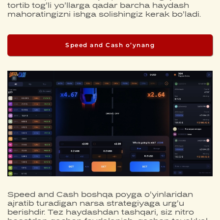
tortib tog’li yo’llarga qadar barcha haydash
mahoratingizni ishga solishingiz kerak bo’ladi.
Speed and Cash o’ynang
Speed and Cash boshqa poyga o’yinlaridan
ajratib turadigan narsa strategiyaga urg’u
berishdir. Tez haydashdan tashqari, siz nitro