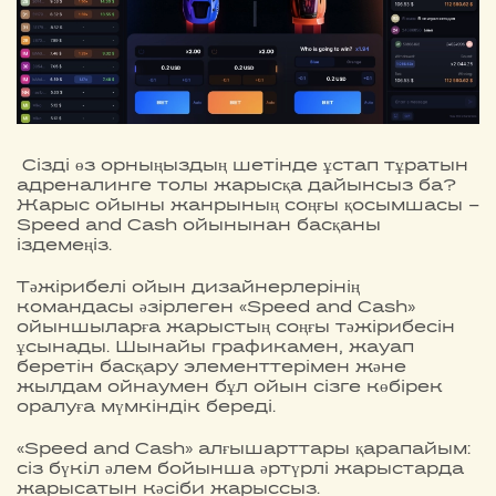
Сізді өз орныңыздың шетінде ұстап тұратын
адреналинге толы жарысқа дайынсыз ба?
Жарыс ойыны жанрының соңғы қосымшасы –
Speed and Cash ойынынан басқаны
іздемеңіз.
Тәжірибелі ойын дизайнерлерінің
командасы әзірлеген «Speed and Cash»
ойыншыларға жарыстың соңғы тәжірибесін
ұсынады. Шынайы графикамен, жауап
беретін басқару элементтерімен және
жылдам ойнаумен бұл ойын сізге көбірек
оралуға мүмкіндік береді.
«Speed and Cash» алғышарттары қарапайым:
сіз бүкіл әлем бойынша әртүрлі жарыстарда
жарысатын кәсіби жарыссыз.