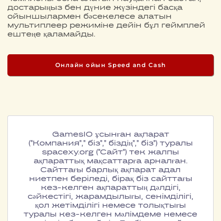
достарыңыз бен дүние жүзіндегі басқа
ойыншылармен бәсекелесе алатын
мультиплеер режиміне дейін бұл геймплей
ештеңе қаламайды.
Онлайн ойын Speed and Cash
GamesIO ұсынған ақпарат
("Компания"," біз"," біздің"," біз") туралы
spacexy.org ("Сайт") тек жалпы
ақпараттық мақсаттарға арналған.
Сайттағы барлық ақпарат адал
ниетпен беріледі, бірақ біз сайттағы
кез-келген ақпараттың дәлдігі,
сәйкестігі, жарамдылығы, сенімділігі,
қол жетімділігі немесе толықтығы
туралы кез-келген мәлімдеме немесе