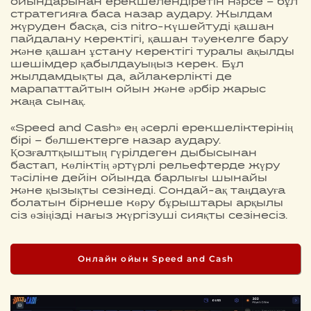
ойындарынан ерекшелендіретін нәрсе – бұл
стратегияға баса назар аудару. Жылдам
жүруден басқа, сіз nitro-күшейтуді қашан
пайдалану керектігі, қашан тәуекелге бару
және қашан ұстану керектігі туралы ақылды
шешімдер қабылдауыңыз керек. Бұл
жылдамдықты да, айлакерлікті де
марапаттайтын ойын және әрбір жарыс
жаңа сынақ.
«Speed and Cash» ең әсерлі ерекшеліктерінің
бірі – бөлшектерге назар аудару.
Қозғалтқыштың гүрілдеген дыбысынан
бастап, көліктің әртүрлі рельефтерде жүру
тәсіліне дейін ойында барлығы шынайы
және қызықты сезінеді. Сондай-ақ таңдауға
болатын бірнеше көру бұрыштары арқылы
сіз өзіңізді нағыз жүргізуші сияқты сезінесіз.
Онлайн ойын Speed and Cash