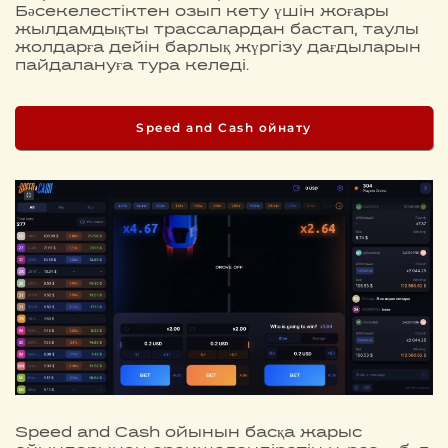
Бәсекелестіктен озып кету үшін жоғары
жылдамдықты трассалардан бастап, таулы
жолдарға дейін барлық жүргізу дағдыларын
пайдалануға тура келеді.
Speed and Cash ойнату
Speed and Cash ойынын басқа жарыс