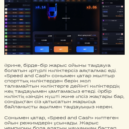
Әрине, бірде-бір жарыс ойыны таңдауға
болатын әртүрлі көліктерсіз аяқталмас еді.
«Speed and Cash» сонымен қатар жылтыр
спорттық көліктерден берік жол
талғамайтын көліктерге дейінгі көліктердің
кең таңдауымен қамтамасыз етеді. Әрбір
көліктің өзіндік күшті және әлсіз жақтары бар,
сондықтан сіз қатысатын жарысқа
байланысты ақылмен таңдауыңыз керек.
Сонымен қатар, «Speed and Cash» көптеген
ойын режимдерін ұсынады. Жарыс
чемпионы бола алатын науқаннан бастап,