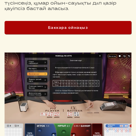
түсінсеңіз, құмар ойын-сауықты дәл қазір
қауіпсіз бастай аласыз.
Баккара ойнаңыз