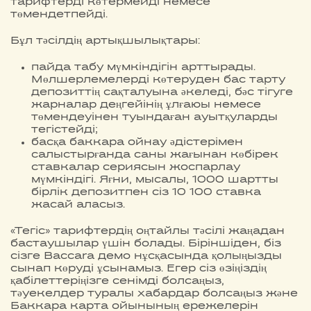
тарифтерді көтермейді немесе
төмендетпейді.
Бұл тәсілдің артықшылықтары:
пайда табу мүмкіндігін арттырады.
Мөлшерлемелерді көтеруден бас тарту
депозиттің сақталуына әкеледі, бәс тігуге
жарналар деңгейінің ұлғаюы немесе
төмендеуінен туындаған ауытқуларды
тегістейді;
басқа баккара ойнау әдістерімен
салыстырғанда саны жағынан көбірек
ставкалар сериясын жоспарлау
мүмкіндігі. Яғни, мысалы, 1000 шартты
бірлік депозитпен сіз 10 100 ставка
жасай аласыз.
«Тегіс» тарифтердің оңтайлы тәсілі жаңадан
бастаушылар үшін болады. Біріншіден, біз
сізге Baccara демо нұсқасында қолыңызды
сынап көруді ұсынамыз. Егер сіз өзіңіздің
қабілеттеріңізге сенімді болсаңыз,
тәуекелдер туралы хабардар болсаңыз және
Баккара карта ойынының ережелерін