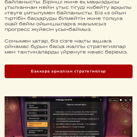
байланысты. Бірінші және ең маңыздысы
ұтылғаннан кейін ұтыс тігуді көбейту арқылы
өтеуге ұмтылумен байланысты. Біз өз ойын
тәртібін басқаруды білмейтін және толқуға
оңай бейім ойыншыларға жағымсыз
прогресс жүйесін ұсынбаймыз.
Сонымен қатар, біз сізге нақты ақшаға
ойнамас бұрын басқа жалпы стратегиялар
мен тактикаларды үйренуге кеңес береміз.
Баккара арналған стратегиялар