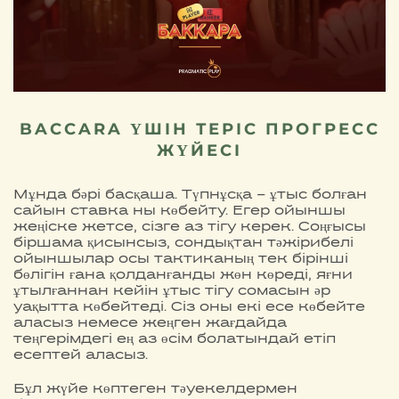
BACCARA ҮШІН ТЕРІС ПРОГРЕСС
ЖҮЙЕСІ
Мұнда бәрі басқаша. Түпнұсқа – ұтыс болған
сайын ставка ны көбейту. Егер ойыншы
жеңіске жетсе, сізге аз тігу керек. Соңғысы
біршама қисынсыз, сондықтан тәжірибелі
ойыншылар осы тактиканың тек бірінші
бөлігін ғана қолданғанды жөн көреді, яғни
ұтылғаннан кейін ұтыс тігу сомасын әр
уақытта көбейтеді. Сіз оны екі есе көбейте
аласыз немесе жеңген жағдайда
теңгерімдегі ең аз өсім болатындай етіп
есептей аласыз.
Бұл жүйе көптеген тәуекелдермен