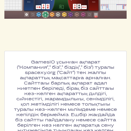
GamesIO ұсынған ақпарат
("Компания"," біз"," біздің"," біз") туралы
spacexy.org ("Сайт") тек жалпы
ақпараттық мақсаттарға арналған.
Сайттағы барлық ақпарат адал
ниетпен беріледі, бірақ біз сайттағы
кез-келген ақпараттың дәлдігі,
сәйкестігі, жарамдылығы, сенімділігі,
қол жетімділігі немесе толықтығы
туралы кез-келген мәлімдеме немесе
кепілдік бермейміз. Ешбір жағдайда
біз сайтты пайдалану немесе сайтта
берілген кез келген ақпаратқа сену
нәтижесінде туындаған кез келген