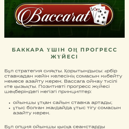
БАККАРА ҮШІН ОҢ ПРОГРЕСС
ЖҮЙЕСІ
Бұл стратегия сияқты. Қорытындысы: әрбір
ставкадан кейін келесінің сомасын көбейту
немесе азайту керек. Baccara ойнау тәсілі
өте қызықты. Позитивті прогресс жүйесі
шеңберіндегі негізгі принциптер:
ойыншы ұтқан сайын ставка артады;
ұтыс болған жағдайда ұтыс тігу сомасын
азайту керек.
Бұл опция ойыншы қысқа сеанстарды