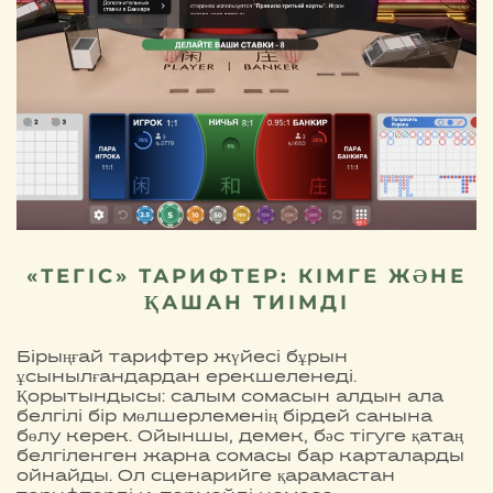
«ТЕГІС» ТАРИФТЕР: КІМГЕ ЖӘНЕ
ҚАШАН ТИІМДІ
Бірыңғай тарифтер жүйесі бұрын
ұсынылғандардан ерекшеленеді.
Қорытындысы: салым сомасын алдын ала
белгілі бір мөлшерлеменің бірдей санына
бөлу керек. Ойыншы, демек, бәс тігуге қатаң
белгіленген жарна сомасы бар карталарды
ойнайды. Ол сценарийге қарамастан