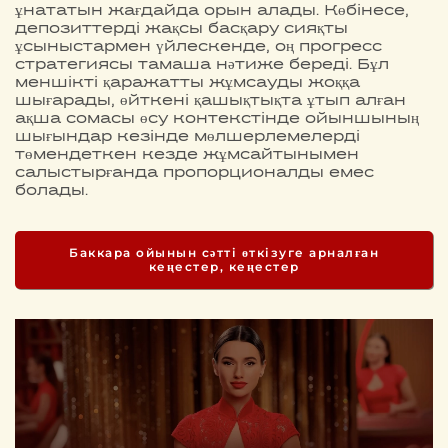
ұнататын жағдайда орын алады. Көбінесе,
депозиттерді жақсы басқару сияқты
ұсыныстармен үйлескенде, оң прогресс
стратегиясы тамаша нәтиже береді. Бұл
меншікті қаражатты жұмсауды жоққа
шығарады, өйткені қашықтықта ұтып алған
ақша сомасы өсу контекстінде ойыншының
шығындар кезінде мөлшерлемелерді
төмендеткен кезде жұмсайтынымен
салыстырғанда пропорционалды емес
болады.
Баккара ойынын сәтті өткізуге арналған
кеңестер, кеңестер