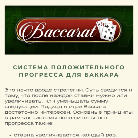
СИСТЕМА ПОЛОЖИТЕЛЬНОГО
ПРОГРЕССА ДЛЯ БАККАРА
Это нечто вроде стратегии. Суть сводится к
тому, что после каждой ставки нужно или
увеличивать, или уменьшать сумму
следующей. Подход к игре Baccara
достаточно интересен. Основные принципы
в рамках системы положительного
прогресса такие:
ставка увеличивается каждый раз,