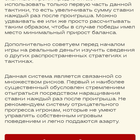
использовать только первую часть данной
тактики, то есть увеличивать сумму ставки
каждый раз после проигрыша. Можно
удваивать ее или же просто рассчитывать
таким образом, чтобы в случае победы имел
место минимальный прирост баланса.
Дополнительно советуем перед началом
игры на реальные деньги изучить сведения
о других распространенных стратегиях и
тактиках.
Данная система является связанной со
множеством рисков. Первый и наиболее
существенный обусловлен стремлением
отыграться посредством наращивания
ставки каждый раз после проигрыша. Не
рекомендуем систему отрицательного
прогресса игрокам, которые не умеют
управлять собственным игровым
поведением и легко поддаются азарту.