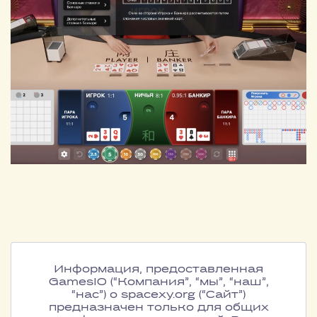
Информация, предоставленная
GamesIO (“Компания”, “мы”, “наш”,
“нас”) о spacexy.org (“Сайт”)
предназначен только для общих