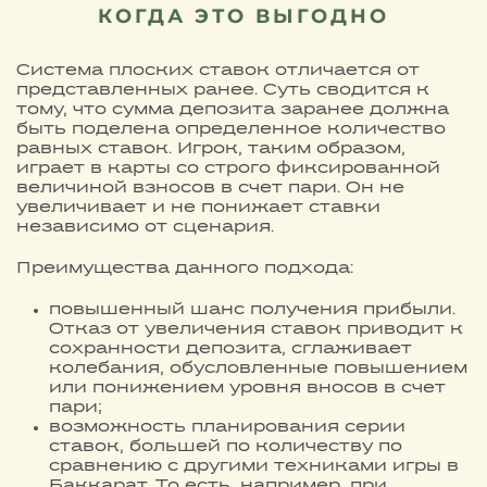
КОГДА ЭТО ВЫГОДНО
Система плоских ставок отличается от
представленных ранее. Суть сводится к
тому, что сумма депозита заранее должна
быть поделена определенное количество
равных ставок. Игрок, таким образом,
играет в карты со строго фиксированной
величиной взносов в счет пари. Он не
увеличивает и не понижает ставки
независимо от сценария.
Преимущества данного подхода:
повышенный шанс получения прибыли.
Отказ от увеличения ставок приводит к
сохранности депозита, сглаживает
колебания, обусловленные повышением
или понижением уровня вносов в счет
пари;
возможность планирования серии
ставок, большей по количеству по
сравнению с другими техниками игры в
Баккарат. То есть, например, при