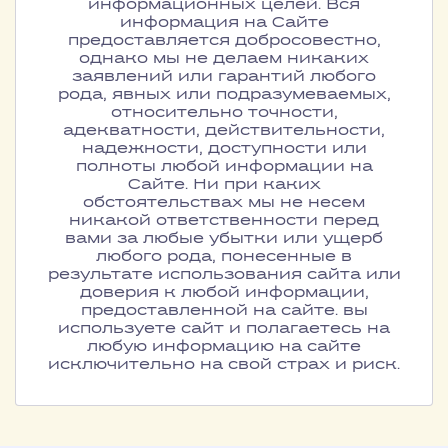
информационных целей. Вся
информация на Сайте
предоставляется добросовестно,
однако мы не делаем никаких
заявлений или гарантий любого
рода, явных или подразумеваемых,
относительно точности,
адекватности, действительности,
надежности, доступности или
полноты любой информации на
Сайте. Ни при каких
обстоятельствах мы не несем
никакой ответственности перед
вами за любые убытки или ущерб
любого рода, понесенные в
результате использования сайта или
доверия к любой информации,
предоставленной на сайте. вы
используете сайт и полагаетесь на
любую информацию на сайте
исключительно на свой страх и риск.