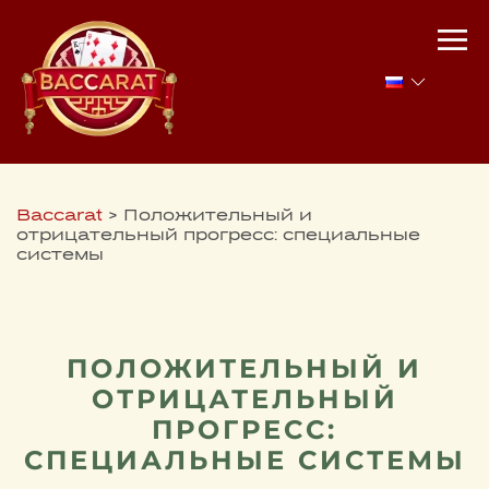
Baccarat
>
Положительный и
отрицательный прогресс: специальные
системы
ПОЛОЖИТЕЛЬНЫЙ И
ОТРИЦАТЕЛЬНЫЙ
ПРОГРЕСС:
СПЕЦИАЛЬНЫЕ СИСТЕМЫ