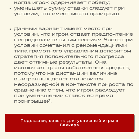
когда игрок одерживает победу;
уменьшать сумму ставки следует при
условии, что имеет место проигрыш.
Данный вариант имеет место при
условии, что игрок отдает предпочтение
непродолжительным сессиям. Часто при
условии сочетания с рекомендациями
типа грамотного управления депозитом
стратегия положительного прогресса
дает отличные результаты. Она
исключает траты собственных средств,
потому что на дистанции величина
выигранных денег становится
несоразмерной в контексте прироста по
сравнению с тем, что игрок расходует
при уменьшении ставок во время
проигрышей.
Подсказки, советы для успешной игры в
Баккара