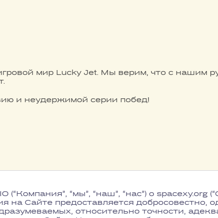
гровой мир Lucky Jet. Мы верим, что с нашим 
т.
ию и неудержимой серии побед!
“Компания”, “мы”, “наш”, “нас”) о spacexy.org 
я на Сайте предоставляется добросовестно, о
одразумеваемых, относительно точности, адекв