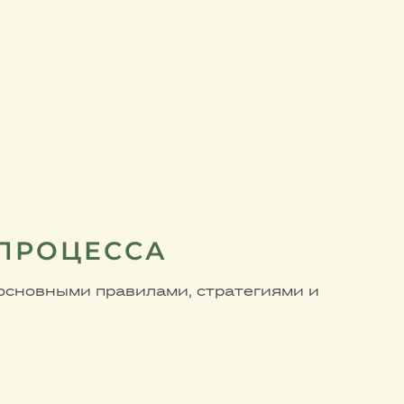
 ПРОЦЕССА
 основными правилами, стратегиями и