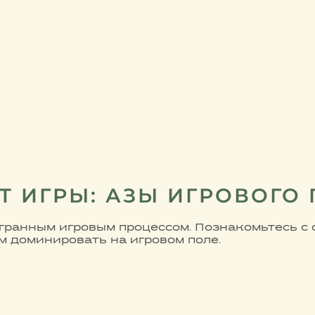
ET ИГРЫ: АЗЫ ИГРОВОГО
гогранным игровым процессом. Познакомьтесь с
м доминировать на игровом поле.