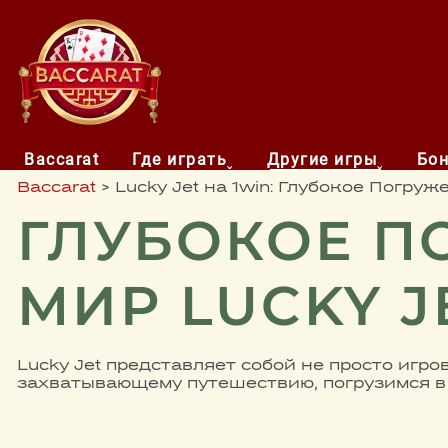
Baccarat
Где игратьˬ
Другие игрыˬ
Бо
Baccarat
>
Lucky Jet на 1win: Глубокое Погру
ГЛУБОКОЕ П
МИР LUCKY J
Lucky Jet представляет собой не просто игро
захватывающему путешествию, погрузимся в 