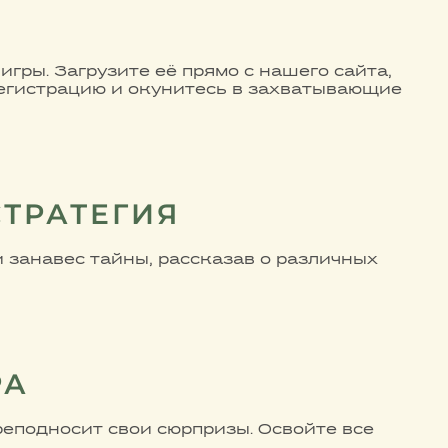
игры. Загрузите её прямо с нашего сайта,
регистрацию и окунитесь в захватывающие
СТРАТЕГИЯ
 занавес тайны, рассказав о различных
РА
преподносит свои сюрпризы. Освойте все