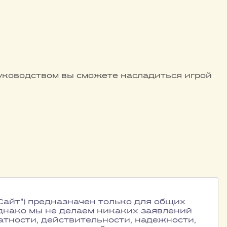
руководством вы сможете насладиться игрой
(“Сайт”) предназначен только для общих
днако мы не делаем никаких заявлений
атности, действительности, надежности,