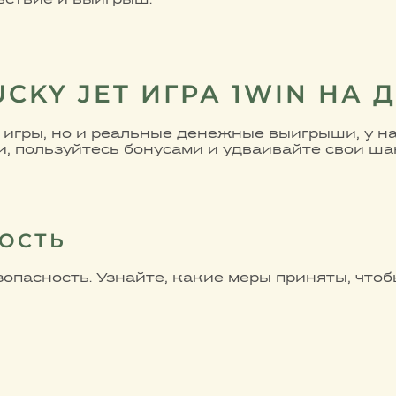
ьствие и выигрыш.
CKY JET ИГРА 1WIN НА 
т игры, но и реальные денежные выигрыши, у на
, пользуйтесь бонусами и удваивайте свои шан
НОСТЬ
зопасность. Узнайте, какие меры приняты, что