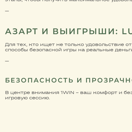
этапы, чтобы получить максимальное удовол
—
АЗАРТ И ВЫИГРЫШИ: LU
Для тех, кто ищет не только удовольствие о
способы безопасной игры на реальные деньги
—
БЕЗОПАСНОСТЬ И ПРОЗРАЧ
В центре внимания 1WIN – ваш комфорт и бе
игровую сессию.