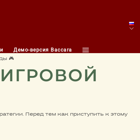
ки
Демо-версия Baccara
ды 🎮
 ИГРОВОЙ
ратегии. Перед тем как приступить к этому