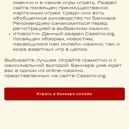
именно и в какие игры играть. Раздел
сайта посвящен преимущественно
карточным играм. Среди них есть
обобщенное руководство по Баккара.
Рекомендуем ознакомиться перед
регистрацией в выбранном казино;
«Новости». Данный раздел Cassino.org
посвящен обзорам, новостям,
касающимся как онлайн-казино, так и
мира азартных игр в целом.
Выбирайте лучшее. Играйте грамотно и с
максимальной выгодой. Баккара уже ждет
вас в одном из online-казино,
представленных на сайте Cassino.org.
Играть в Баккара онлайн