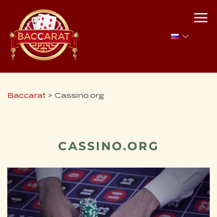
Baccarat
>
Cassino.org
CASSINO.ORG