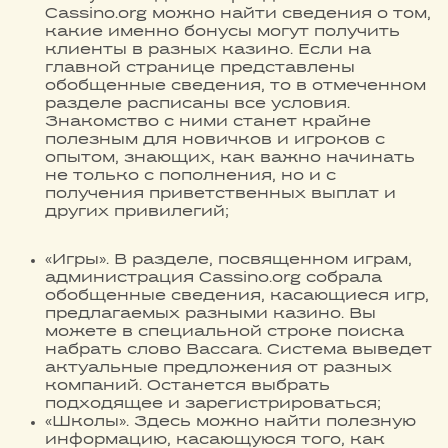
Cassino.org можно найти сведения о том,
какие именно бонусы могут получить
клиенты в разных казино. Если на
главной странице представлены
обобщенные сведения, то в отмеченном
разделе расписаны все условия.
Знакомство с ними станет крайне
полезным для новичков и игроков с
опытом, знающих, как важно начинать
не только с пополнения, но и с
получения приветственных выплат и
других привилегий;
«Игры». В разделе, посвященном играм,
администрация Cassino.org собрала
обобщенные сведения, касающиеся игр,
предлагаемых разными казино. Вы
можете в специальной строке поиска
набрать слово Baccara. Система выведет
актуальные предложения от разных
компаний. Останется выбрать
подходящее и зарегистрироваться;
«Школы». Здесь можно найти полезную
информацию, касающуюся того, как