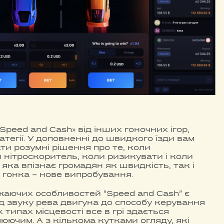
«Speed and Cash» від інших гоночних ігор,
атегії. У доповненні до швидкого їзди вам
ти розумні рішення про те, коли
 нітроскоритель, коли ризикувати і коли
 яка впізнає громадян як швидкість, так і
а гонка – нове випробування.
жаючих особливостей “Speed and Cash” є
ід звуку рева двигуна до способу керування
 типах місцевості все в грі здається
люючим. А з кількома кутками огляду, які