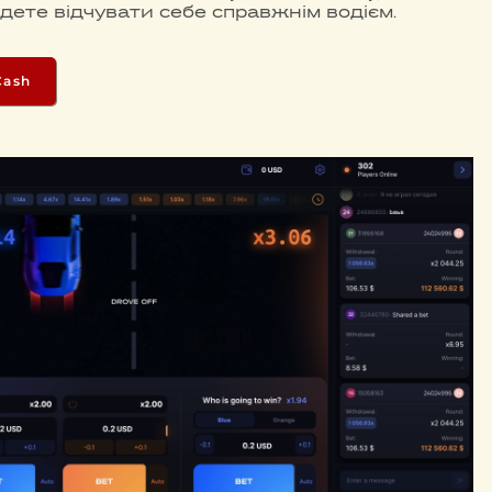
дете відчувати себе справжнім водієм.
Cash