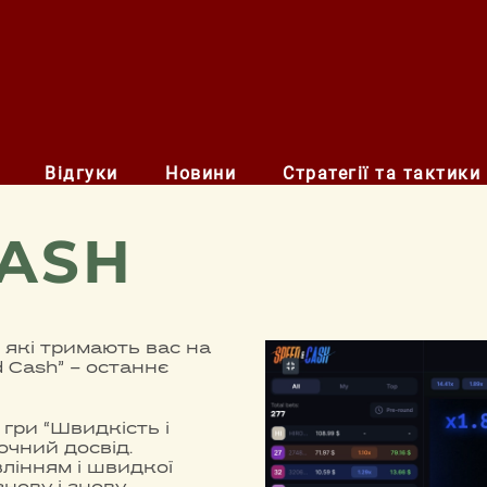
Відгуки
Новини
Стратегії та тактики
CASH
, які тримають вас на
 Cash” – останнє
гри “Швидкість і
очний досвід.
влінням і швидкої