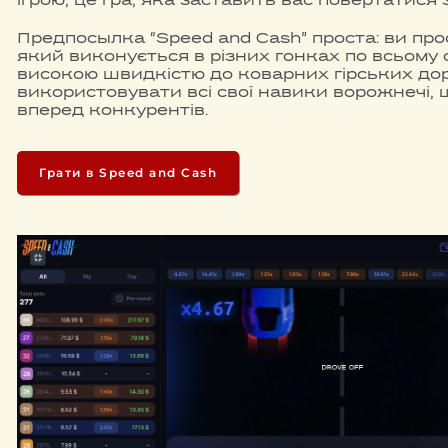
ігрою, це гра, яка заставить вас повертатися з
Предпосылка “Speed and Cash” проста: ви пр
який виконується в різних гонках по всьому св
високою швидкістю до коварних гірських дор
використовувати всі свої навики ворожнечі,
вперед конкурентів.
Грати в Speed and Cash