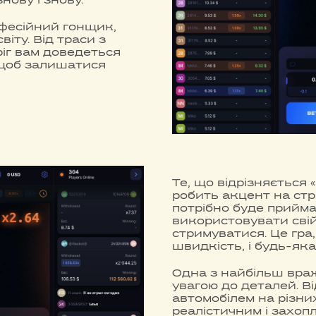
нову і знову.
офесійний гонщик,
іту. Від траси з
іг вам доведеться
 щоб залишатися
Те, що відрізняється 
робить акцент на стр
потрібно буде прийма
використовувати свій
стримуватися. Це гра,
швидкість, і будь-як
Одна з найбільш вра
увагою до деталей. В
автомобілем на різних
реалістичним і захоп