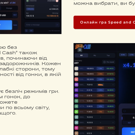
можна вибрати, ви бу
Онлайн гра Speed and 
ою без
d Cash” також
в, починаючи від
озадорожників. Кожен
слабкі сторони, тому
ості від гонки, в якій
є безліч режимів гри.
м гонок, до
можете
 по всьому світу,
ащого.