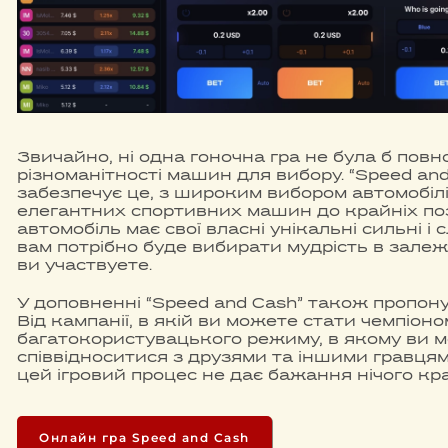
Звичайно, ні одна гоночна гра не була б повн
різноманітності машин для вибору. “Speed an
забезпечує це, з широким вибором автомобілі
елегантних спортивних машин до крайніх п
автомобіль має свої власні унікальні сильні і 
вам потрібно буде вибирати мудрість в залежн
ви участвуете.
У доповненні “Speed and Cash” також пропону
Від кампанії, в якій ви можете стати чемпіоно
багатокористувацького режиму, в якому ви 
співвідноситися з друзями та іншими гравцями
цей ігровий процес не дає бажання нічого кр
Онлайн гра Speed and Cash