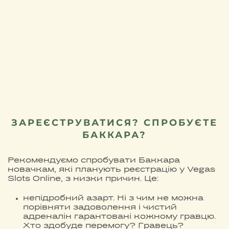
ЗАРЕЄСТРУВАТИСЯ? СПРОБУЄТЕ
БАККАРА?
Рекомендуємо спробувати Баккара
новачкам, які планують реєстрацію у Vegas
Slots Online, з низки причин. Це:
непідробний азарт. Ні з чим не можна
порівняти задоволення і чистий
адреналін гарантовані кожному гравцю.
Хто здобуде перемогу? Гравець?