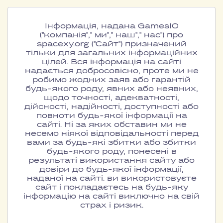
Інформація, надана GamesIO
("компанія"," ми"," наш"," нас") про
spacexy.org ("Сайт") призначений
тільки для загальних інформаційних
цілей. Вся інформація на сайті
надається добросовісно, проте ми не
робимо жодних заяв або гарантій
будь-якого роду, явних або неявних,
щодо точності, адекватності,
дійсності, надійності, доступності або
повноти будь-якої інформації на
сайті. Ні за яких обставин ми не
несемо ніякої відповідальності перед
вами за будь-які збитки або збитки
будь-якого роду, понесені в
результаті використання сайту або
довіри до будь-якої інформації,
наданої на сайті. ви використовуєте
сайт і покладаєтесь на будь-яку
інформацію на сайті виключно на свій
страх і ризик.