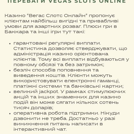
ПЕРЕВАГИ VEGAS SLOTS ONLINE
Казино “Вегас Слотс Онлайн” пропонує
клієнтам найбільш вигідні та привабливі
умови для азартних розваг. Плюси гри в
Баккара та інші ігри тут такі:
гарантовані регулярні виплати.
Статистика дозволяє стверджувати, що
адміністрація казино орієнтована
клієнтів. Тому всі виплати відбуваються у
повному обсязі та без затримок;
безліч способів поповнення та
виведення коштів. Клієнти можуть
використовувати електронні гаманці,
платіжні системи та банківські картки;
великий jackpot. У рамках стимулюючих
акцій та інших знаменних для казино
подій він може сягати кількох сотень
тисяч доларів;
оперативна робота підтримки. Нікуди
дзвонити не треба. Достатньо у разі
виникнення питань написати в
інтерактивний чат.