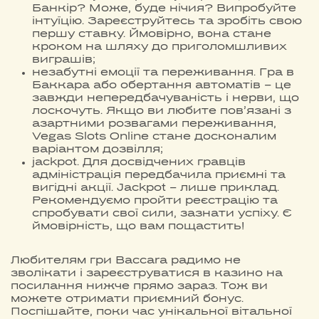
Банкір? Може, буде нічия? Випробуйте
інтуїцію. Зареєструйтесь та зробіть свою
першу ставку. Ймовірно, вона стане
кроком на шляху до приголомшливих
виграшів;
незабутні емоції та переживання. Гра в
Баккара або обертання автоматів – це
завжди непередбачуваність і нерви, що
лоскочуть. Якщо ви любите пов’язані з
азартними розвагами переживання,
Vegas Slots Online стане досконалим
варіантом дозвілля;
jackpot. Для досвідчених гравців
адміністрація передбачила приємні та
вигідні акції. Jackpot – лише приклад.
Рекомендуємо пройти реєстрацію та
спробувати свої сили, зазнати успіху. Є
ймовірність, що вам пощастить!
Любителям гри Baccara радимо не
зволікати і зареєструватися в казино на
посилання нижче прямо зараз. Тож ви
можете отримати приємний бонус.
Поспішайте, поки час унікальної вітальної