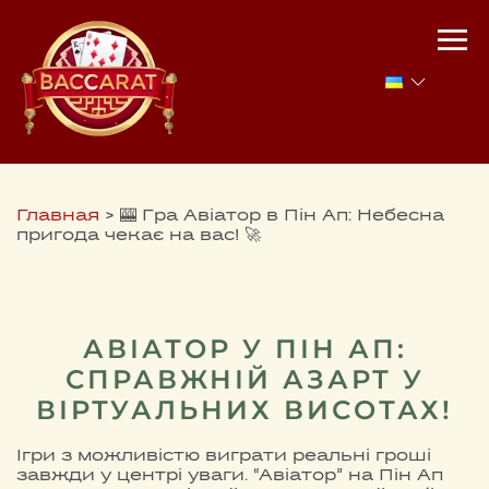
Главная
>
🎰 Гра Авіатор в Пін Ап: Небесна
пригода чекає на вас! 🚀
АВІАТОР У ПІН АП:
СПРАВЖНІЙ АЗАРТ У
ВІРТУАЛЬНИХ ВИСОТАХ!
Ігри з можливістю виграти реальні гроші
завжди у центрі уваги. “Авіатор” на Пін Ап