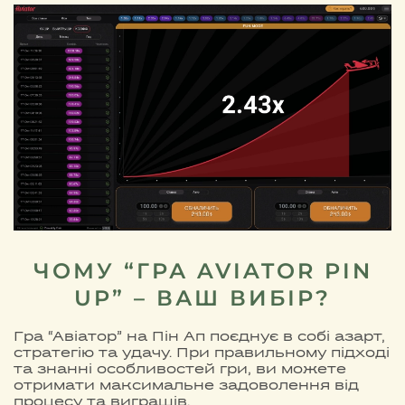
ЧОМУ “ГРА AVIATOR PIN
UP” – ВАШ ВИБІР?
Гра “Авіатор” на Пін Ап поєднує в собі азарт,
стратегію та удачу. При правильному підході
та знанні особливостей гри, ви можете
отримати максимальне задоволення від
процесу та виграшів.