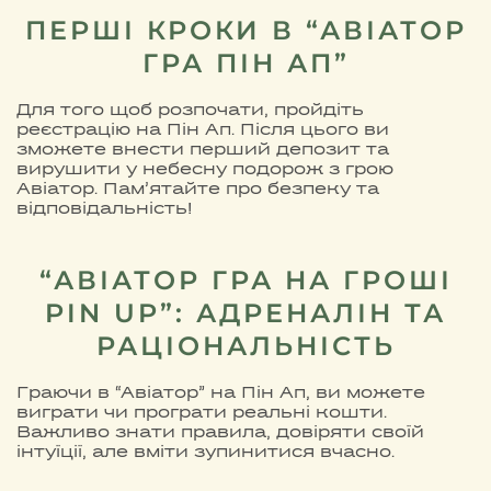
ПЕРШІ КРОКИ В “АВІАТОР
ГРА ПІН АП”
Для того щоб розпочати, пройдіть
реєстрацію на Пін Ап. Після цього ви
зможете внести перший депозит та
вирушити у небесну подорож з грою
Авіатор. Пам’ятайте про безпеку та
відповідальність!
“АВІАТОР ГРА НА ГРОШІ
PIN UP”: АДРЕНАЛІН ТА
РАЦІОНАЛЬНІСТЬ
Граючи в “Авіатор” на Пін Ап, ви можете
виграти чи програти реальні кошти.
Важливо знати правила, довіряти своїй
інтуїції, але вміти зупинитися вчасно.