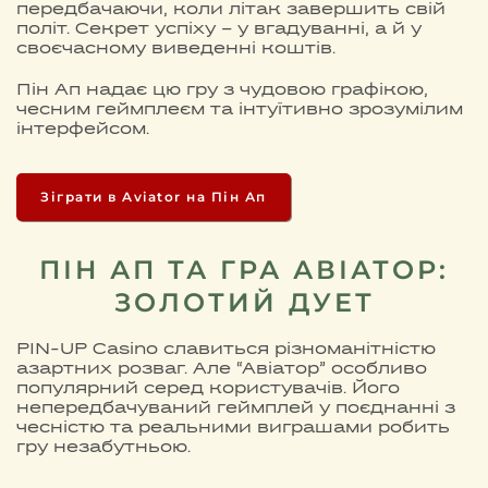
передбачаючи, коли літак завершить свій
політ. Секрет успіху – у вгадуванні, а й у
своєчасному виведенні коштів.
Пін Ап надає цю гру з чудовою графікою,
чесним геймплеєм та інтуїтивно зрозумілим
інтерфейсом.
Зіграти в Aviator на Пін Ап
ПІН АП ТА ГРА АВІАТОР:
ЗОЛОТИЙ ДУЕТ
PIN-UP Casino славиться різноманітністю
азартних розваг. Але “Авіатор” особливо
популярний серед користувачів. Його
непередбачуваний геймплей у поєднанні з
чесністю та реальними виграшами робить
гру незабутньою.