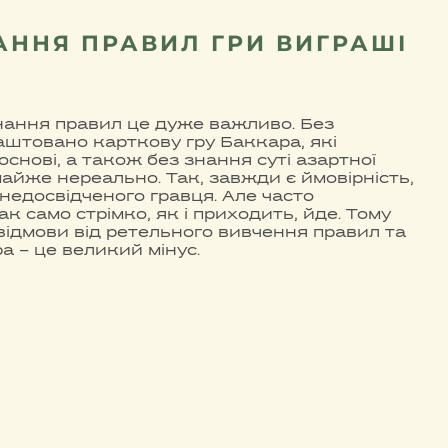
АННЯ ПРАВИЛ ГРИ ВИГРАШІ
нання правил це дуже важливо. Без
лаштовано карткову гру Баккара, які
основі, а також без знання суті азартної
айже нереально. Так, завжди є ймовірність,
 недосвідченого гравця. Але часто
к само стрімко, як і приходить, йде. Тому
 відмови від ретельного вивчення правил та
а – це великий мінус.