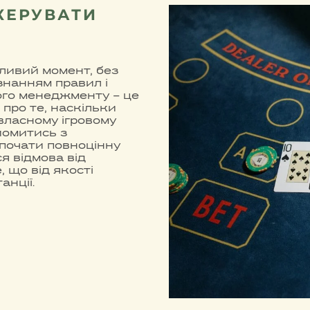
КЕРУВАТИ
ливий момент, без
знанням правил і
ого менеджменту – це
 про те, наскільки
власному ігровому
йомитись з
зпочати повноцінну
я відмова від
, що від якості
анції.