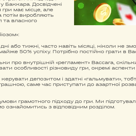
у Баккара. Досвідчені
 гри має місце, але
 а потім виробляють
ил та власного
іозом»:
дні або тижні, часто навіть місяці, ніколи не з
майже 50% успіху. Потрібно постійно грати в B
ьки про внутрішній «регламент» Baccara, скільки 
ати особливості різновиду гри, окремі аспекти
ерувати депозитом і здатні «гальмувати», тобт
ашною, саме час приступати до азартної розваги
умови грамотного підходу до гри. Ми підготувал
 ознайомитись з відповідним розділом.