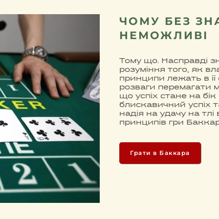
ЧОМУ БЕЗ ЗН
НЕМОЖЛИВІ
Тому що. Насправді з
розуміння того, як в
принципи лежать в її 
розваги перемагати м
що успіх стане на бік
блискавичний успіх та
надія на удачу на тлі
принципів гри Баккар
Грати в Баккара