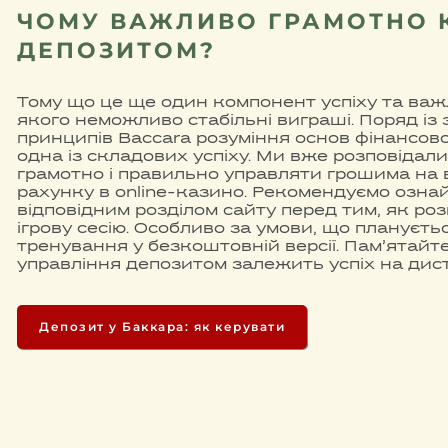
ЧОМУ ВАЖЛИВО ГРАМОТНО 
ДЕПОЗИТОМ?
Тому що це ще один компонент успіху та важ
якого неможливо стабільні виграші. Поряд із 
принципів Baccara розуміння основ фінансов
одна із складових успіху. Ми вже розповідали
грамотно і правильно управляти грошима на 
рахунку в online-казино. Рекомендуємо озна
відповідним розділом сайту перед тим, як ро
ігрову сесію. Особливо за умови, що плануєтьс
тренування у безкоштовній версії. Пам’ятайте
управління депозитом залежить успіх на дист
Депозит у Баккара: як керувати