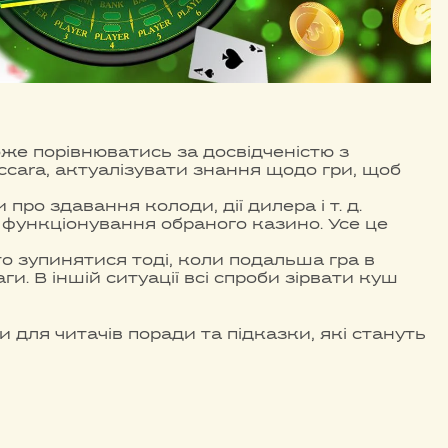
може порівнюватись за досвідченістю з
accara, актуалізувати знання щодо гри, щоб
про здавання колоди, дії дилера і т. д.
 функціонування обраного казино. Усе це
о зупинятися тоді, коли подальша гра в
. В іншій ситуації всі спроби зірвати куш
и для читачів поради та підказки, які стануть