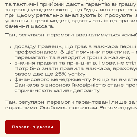
та тактичні прийоми дають гарантію виграшу 
ж гравці усвідомлюють, що будь-яка стратегія
при цьому ретельно аналізують їх, пробують,
унікальні ігрові моделі, адаптують їх до прав
бачення Baccara.
Так, регулярні перемоги вважатимуться «симб
досвіду. Гравець, що грає в Баккара перші 
професіоналом. З цієї причини практика – 
перемагати та виводити гроші з казино;
знання правил та принципів. І мова не стіл
Потрібно знати правила Баккара, враховув
разом дає ще 25% успіху;
фінансового менеджменту Якщо ви вмієте к
Баккара з високою ймовірністю стане прогр
спричиняють «злив» депозиту.
Так, регулярні перемоги гарантовані лише за 
корисними. Особливо новачкам. Рекомендуємо
Поради, підказки