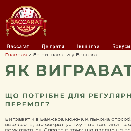
Baccarat
Де грати
Інші ігри
Бонуси
Главная
>
Як вигравати у Baccara
ЯК ВИГРАВА
ЩО ПОТРІБНЕ ДЛЯ РЕГУЛЯР
ПЕРЕМОГ?
Вигравати в Баккара можна кількома способ
вважають, що секрет успіху – це тактики та с
помиляються. Справа в тому, що далеко не всі