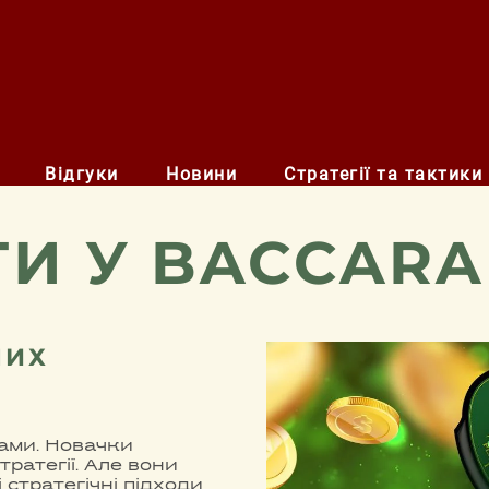
Відгуки
Новини
Стратегії та тактики
ТИ У BACCARA
НИХ
ами. Новачки
тратегії. Але вони
 стратегічні підходи