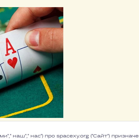
ми"," наш"," нас") про spacexy.org ("Сайт") приз