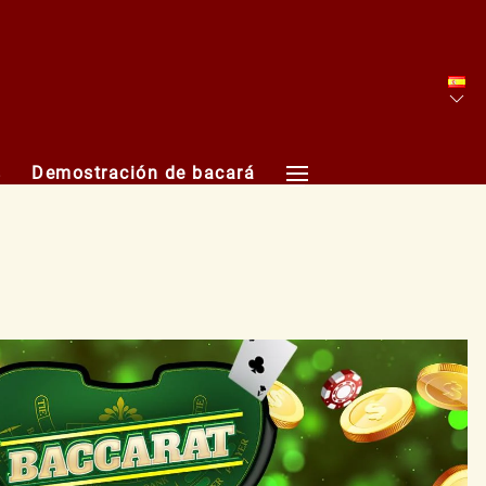
s
Demostración de bacará