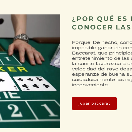
¿POR QUÉ ES 
CONOCER LAS
Porque. De hecho, cono
imposible ganar sin co
Baccarat, qué principio
entretenimiento de las 
la suerte favorezca a u
velocidad del rayo desa
esperanza de buena sue
cuidadosamente las reg
inconveniente.
jugar baccarat