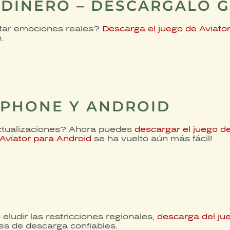
 DINERO – DESCÁRGALO G
ntar emociones reales?
Descarga el juego de Aviator
.
 IPHONE Y ANDROID
 actualizaciones? Ahora puedes
descargar el juego de
 Aviator para Android
se ha vuelto aún más fácil!
eludir las restricciones regionales,
descarga del ju
tes de descarga confiables.