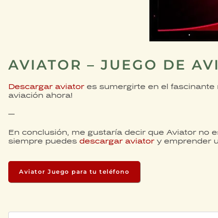
AVIATOR – JUEGO DE AV
Descargar aviator
es sumergirte en el fascinante
aviación ahora!
—
En conclusión, me gustaría decir que Aviator no 
siempre puedes
descargar aviator
y emprender un 
Aviator Juego para tu teléfono