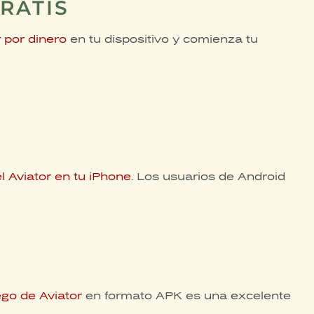
RATIS
 por dinero
en tu dispositivo y comienza tu
l Aviator en tu iPhone
. Los usuarios de Android
ego de Aviator
en formato APK es una excelente