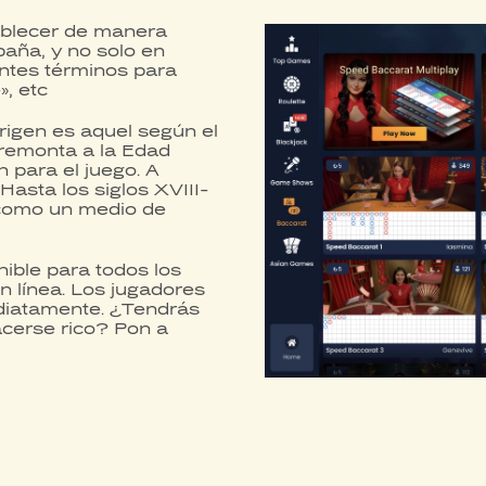
ablecer de manera
aña, y no solo en
rentes términos para
», etc
rigen es aquel según el
e remonta a la Edad
n para el juego. A
 Hasta los siglos XVIII-
 como un medio de
ible para todos los
n línea. Los jugadores
diatamente. ¿Tendrás
acerse rico? Pon a