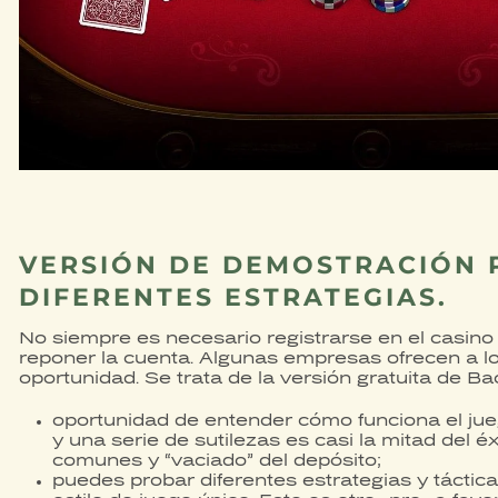
VERSIÓN DE DEMOSTRACIÓN 
DIFERENTES ESTRATEGIAS.
No siempre es necesario registrarse en el casin
reponer la cuenta. Algunas empresas ofrecen a lo
oportunidad. Se trata de la versión gratuita de Ba
oportunidad de entender cómo funciona el jue
y una serie de sutilezas es casi la mitad del éx
comunes y “vaciado” del depósito;
puedes probar diferentes estrategias y tácticas