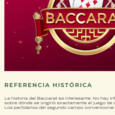
REFERENCIA HISTÓRICA
La historia del Baccarat es interesante. No hay 
sobre dónde se originó exactamente el juego de c
Los partidarios del segundo campo convencional cr