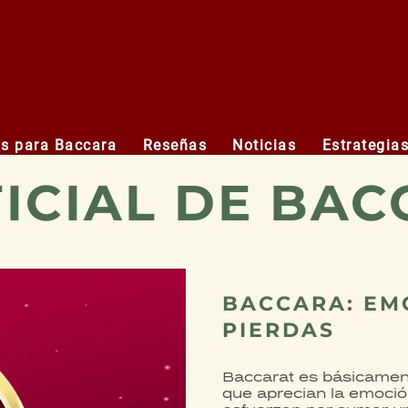
s para Baccara
Reseñas
Noticias
Estrategia
FICIAL DE BA
BACCARA: EM
PIERDAS
Baccarat es básicament
que aprecian la emoción