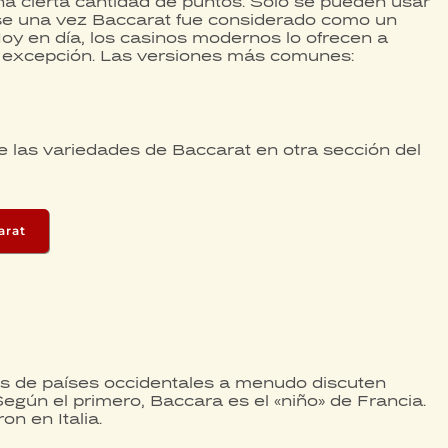
a cierta cantidad de puntos. Solo se pueden usar
rase una vez Baccarat fue considerado como un
Hoy en día, los casinos modernos lo ofrecen a
n excepción. Las versiones más comunes:
las variedades de Baccarat en otra sección del
arat
res de países occidentales a menudo discuten
gún el primero, Baccara es el «niño» de Francia.
n en Italia.