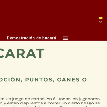
s
Demostración de bacará
CCARAT
OCIÓN, PUNTOS, GANES O
e un juego de cartas. En él, todos los jugadores
 y están dispuestos a correr un cierto riesgo se