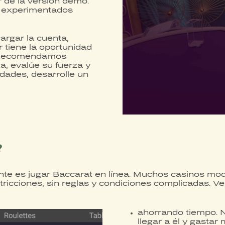
or de la versión demo.
s experimentados
argar la cuenta,
 tiene la oportunidad
l. Recomendamos
, evalúe su fuerza y
dades, desarrolle un
?
nte es jugar Baccarat en línea. Muchos casinos mod
ricciones, sin reglas y condiciones complicadas. Ven
ahorrando tiempo. N
llegar a él y gastar