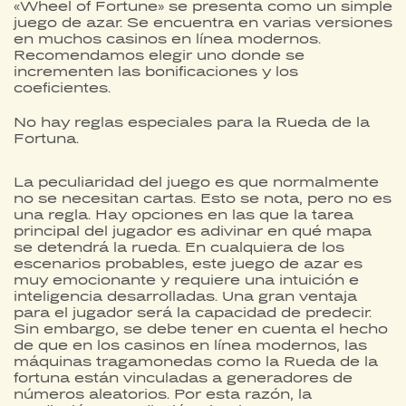
«Wheel of Fortune» se presenta como un simple
juego de azar. Se encuentra en varias versiones
en muchos casinos en línea modernos.
Recomendamos elegir uno donde se
incrementen las bonificaciones y los
coeficientes.
No hay reglas especiales para la Rueda de la
Fortuna.
La peculiaridad del juego es que normalmente
no se necesitan cartas. Esto se nota, pero no es
una regla. Hay opciones en las que la tarea
principal del jugador es adivinar en qué mapa
se detendrá la rueda. En cualquiera de los
escenarios probables, este juego de azar es
muy emocionante y requiere una intuición e
inteligencia desarrolladas. Una gran ventaja
para el jugador será la capacidad de predecir.
Sin embargo, se debe tener en cuenta el hecho
de que en los casinos en línea modernos, las
máquinas tragamonedas como la Rueda de la
fortuna están vinculadas a generadores de
números aleatorios. Por esta razón, la