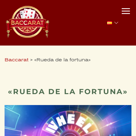
Baccarat
>
«Rueda de la fortuna»
«RUEDA DE LA FORTUNA»