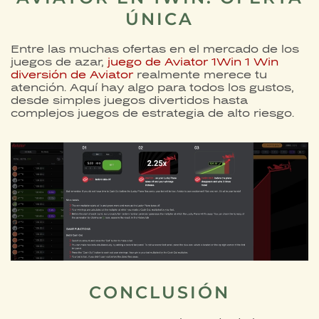
ÚNICA
Entre las muchas ofertas en el mercado de los
juegos de azar,
juego de Aviator 1Win 1 Win
diversión de Aviator
realmente merece tu
atención. Aquí hay algo para todos los gustos,
desde simples juegos divertidos hasta
complejos juegos de estrategia de alto riesgo.
CONCLUSIÓN