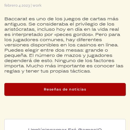
febrero 4 2023
|
work
Baccarat es uno de los juegos de cartas más
antiguos. Se consideraba el privilegio de los
aristócratas, incluso hoy en día en la vida real
es interpretado por «peces gordos». Pero para
los jugadores comunes, hay diferentes
versiones disponibles en los casinos en línea.
Puedes elegir entre dos mesas: grande o
pequeña. El número de mazos y jugadores
dependerá de esto. Ninguno de los factores
importa. Mucho más importante es conocer las
reglas y tener tus propias tácticas.
Reseñas de noticias