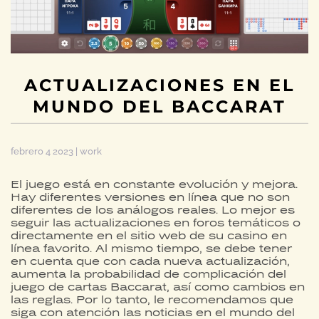
ACTUALIZACIONES EN EL
MUNDO DEL BACCARAT
febrero 4 2023
|
work
El juego está en constante evolución y mejora.
Hay diferentes versiones en línea que no son
diferentes de los análogos reales. Lo mejor es
seguir las actualizaciones en foros temáticos o
directamente en el sitio web de su casino en
línea favorito. Al mismo tiempo, se debe tener
en cuenta que con cada nueva actualización,
aumenta la probabilidad de complicación del
juego de cartas Baccarat, así como cambios en
las reglas. Por lo tanto, le recomendamos que
siga con atención las noticias en el mundo del