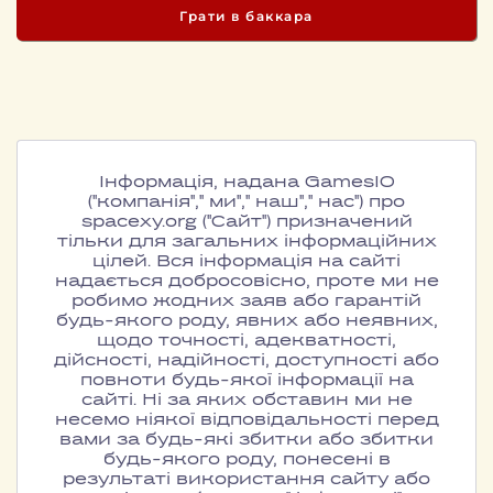
Грати в баккара
Інформація, надана GamesIO
("компанія"," ми"," наш"," нас") про
spacexy.org ("Сайт") призначений
тільки для загальних інформаційних
цілей. Вся інформація на сайті
надається добросовісно, проте ми не
робимо жодних заяв або гарантій
будь-якого роду, явних або неявних,
щодо точності, адекватності,
дійсності, надійності, доступності або
повноти будь-якої інформації на
сайті. Ні за яких обставин ми не
несемо ніякої відповідальності перед
вами за будь-які збитки або збитки
будь-якого роду, понесені в
результаті використання сайту або