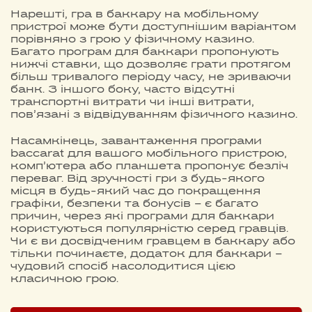
Нарешті, гра в баккару на мобільному
пристрої може бути доступнішим варіантом
порівняно з грою у фізичному казино.
Багато програм для баккари пропонують
нижчі ставки, що дозволяє грати протягом
більш тривалого періоду часу, не зриваючи
банк. З іншого боку, часто відсутні
транспортні витрати чи інші витрати,
пов’язані з відвідуванням фізичного казино.
Насамкінець, завантаження програми
baccarat для вашого мобільного пристрою,
комп’ютера або планшета пропонує безліч
переваг. Від зручності гри з будь-якого
місця в будь-який час до покращення
графіки, безпеки та бонусів – є багато
причин, через які програми для баккари
користуються популярністю серед гравців.
Чи є ви досвідченим гравцем в баккару або
тільки починаєте, додаток для баккари –
чудовий спосіб насолодитися цією
класичною грою.