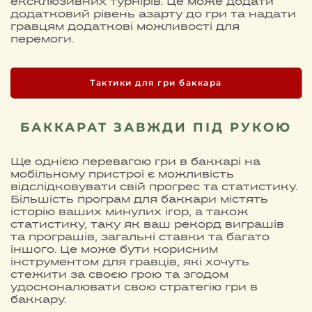
ексклюзивних турнірів. Це може додати
додатковий рівень азарту до гри та надати
гравцям додаткові можливості для
перемоги.
Тактики для гри баккара
БАККАРАТ ЗАВЖДИ ПІД РУКОЮ
Ще однією перевагою гри в баккарі на
мобільному пристрої є можливість
відслідковувати свій прогрес та статистику.
Більшість програм для баккари містять
історію ваших минулих ігор, а також
статистику, таку як ваш рекорд виграшів
та програшів, загальні ставки та багато
іншого. Це може бути корисним
інструментом для гравців, які хочуть
стежити за своєю грою та згодом
удосконалювати свою стратегію гри в
баккару.