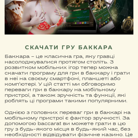
СКАЧАТИ ГРУ БАККАРА
Баккара – це класична гра, яку гравці
насолоджувалися протягом століть. З
розвитком мобільних ігор тепер можна
скачати програму для гри в баккару і грати
в неї на своєму смартфоні, планшеті або
комп’ютері. У цій статті ми обговоримо
переваги гри в баккару на мобільному
пристрої, а також зручність та функції, які
роблять ці програми такими популярними.
Однією з головних переваг гри в баккарі на
мобільному пристрої є фактор зручності. За
допомогою baccarat ви можете грати в цю
гру з будь-якого місця в будь-який час, без
необхідності відвідувати фізичне казино. Це