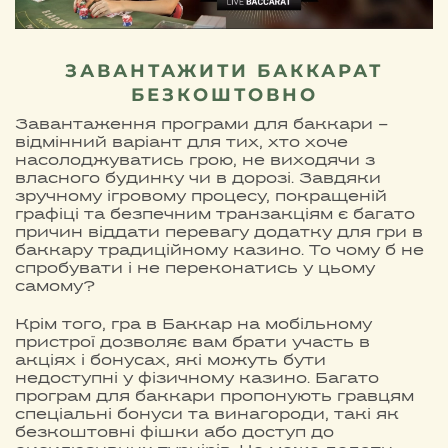
ЗАВАНТАЖИТИ БАККАРАТ
БЕЗКОШТОВНО
Завантаження програми для баккари –
відмінний варіант для тих, хто хоче
насолоджуватись грою, не виходячи з
власного будинку чи в дорозі. Завдяки
зручному ігровому процесу, покращеній
графіці та безпечним транзакціям є багато
причин віддати перевагу додатку для гри в
баккару традиційному казино. То чому б не
спробувати і не переконатись у цьому
самому?
Крім того, гра в Баккар на мобільному
пристрої дозволяє вам брати участь в
акціях і бонусах, які можуть бути
недоступні у фізичному казино. Багато
програм для баккари пропонують гравцям
спеціальні бонуси та винагороди, такі як
безкоштовні фішки або доступ до