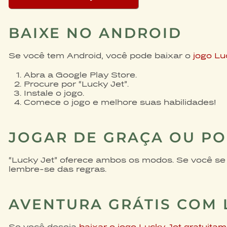
BAIXE NO ANDROID
Se você tem Android, você pode baixar o
jogo Lu
Abra a Google Play Store.
Procure por “Lucky Jet”.
Instale o jogo.
Comece o jogo e melhore suas habilidades!
JOGAR DE GRAÇA OU PO
“Lucky Jet” oferece ambos os modos. Se você se 
lembre-se das regras.
AVENTURA GRÁTIS COM 