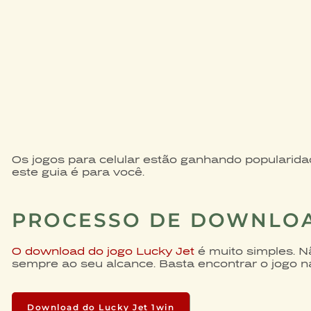
Os jogos para celular estão ganhando popularida
este guia é para você.
PROCESSO DE DOWNLOA
O download do jogo Lucky Jet
é muito simples. N
sempre ao seu alcance. Basta encontrar o jogo na 
Download do Lucky Jet 1win