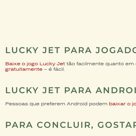
LUCKY JET PARA JOGAD
Baixe o jogo Lucky Jet
tão facilmente quanto em 
gratuitamente
– é fácil.
LUCKY JET PARA ANDRO
Pessoas que preferem Android podem
baixar o j
PARA CONCLUIR, GOSTAR