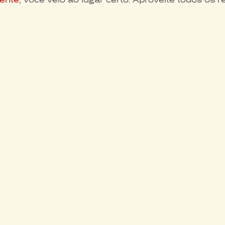
mente
, você veio ao lugar certo. Aproveite todos os