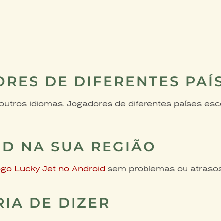
ORES DE DIFERENTES PAÍ
outros idiomas. Jogadores de diferentes países esc
ID NA SUA REGIÃO
ogo Lucky Jet no Android
sem problemas ou atrasos
IA DE DIZER