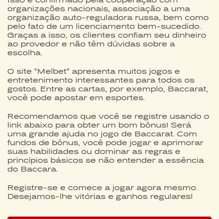
Isso é confirmado pela cooperação com
organizações nacionais, associação a uma
organização auto-reguladora russa, bem como
pelo fato de um licenciamento bem-sucedido.
Graças a isso, os clientes confiam seu dinheiro
ao provedor e não têm dúvidas sobre a
escolha.
O site “Melbet” apresenta muitos jogos e
entretenimento interessantes para todos os
gostos. Entre as cartas, por exemplo, Baccarat,
você pode apostar em esportes.
Recomendamos que você se registre usando o
link abaixo para obter um bom bônus! Será
uma grande ajuda no jogo de Baccarat. Com
fundos de bônus, você pode jogar e aprimorar
suas habilidades ou dominar as regras e
princípios básicos se não entender a essência
do Baccara.
Registre-se e comece a jogar agora mesmo.
Desejamos-lhe vitórias e ganhos regulares!