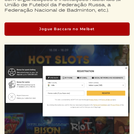
União de Futebol da Federação Russa, a
Federação Nacional de Badminton, etc.).
Jogue Baccara no Melbet