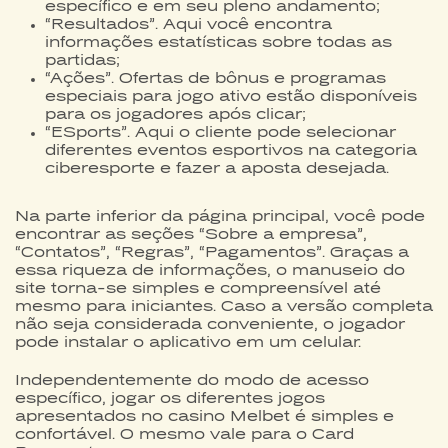
específico e em seu pleno andamento;
“Resultados”. Aqui você encontra
informações estatísticas sobre todas as
partidas;
“Ações”. Ofertas de bônus e programas
especiais para jogo ativo estão disponíveis
para os jogadores após clicar;
“ESports”. Aqui o cliente pode selecionar
diferentes eventos esportivos na categoria
ciberesporte e fazer a aposta desejada.
Na parte inferior da página principal, você pode
encontrar as seções “Sobre a empresa”,
“Contatos”, “Regras”, “Pagamentos”. Graças a
essa riqueza de informações, o manuseio do
site torna-se simples e compreensível até
mesmo para iniciantes. Caso a versão completa
não seja considerada conveniente, o jogador
pode instalar o aplicativo em um celular.
Independentemente do modo de acesso
específico, jogar os diferentes jogos
apresentados no casino Melbet é simples e
confortável. O mesmo vale para o Card