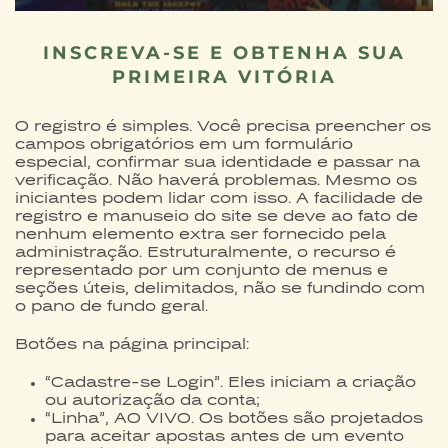
INSCREVA-SE E OBTENHA SUA
PRIMEIRA VITÓRIA
O registro é simples. Você precisa preencher os
campos obrigatórios em um formulário
especial, confirmar sua identidade e passar na
verificação. Não haverá problemas. Mesmo os
iniciantes podem lidar com isso. A facilidade de
registro e manuseio do site se deve ao fato de
nenhum elemento extra ser fornecido pela
administração. Estruturalmente, o recurso é
representado por um conjunto de menus e
seções úteis, delimitados, não se fundindo com
o pano de fundo geral.
Botões na página principal:
“Cadastre-se Login”. Eles iniciam a criação
ou autorização da conta;
“Linha”, AO VIVO. Os botões são projetados
para aceitar apostas antes de um evento