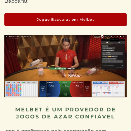
Baccarat.
Jogue Baccarat em Melbet
MELBET É UM PROVEDOR DE
JOGOS DE AZAR CONFIÁVEL