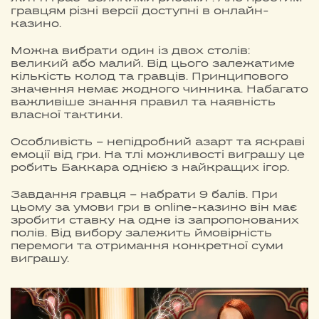
гравцям різні версії доступні в онлайн-
казино.
Можна вибрати один із двох столів:
великий або малий. Від цього залежатиме
кількість колод та гравців. Принципового
значення немає жодного чинника. Набагато
важливіше знання правил та наявність
власної тактики.
Особливість – непідробний азарт та яскраві
емоції від гри. На тлі можливості виграшу це
робить Баккара однією з найкращих ігор.
Завдання гравця – набрати 9 балів. При
цьому за умови гри в online-казино він має
зробити ставку на одне із запропонованих
полів. Від вибору залежить ймовірність
перемоги та отримання конкретної суми
виграшу.