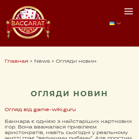
Главная
>
News
>
Огляди новин
ОГЛЯДИ НОВИН
Огляд від game-wiki.guru
Баккара є однією з найстаріших карткових
ігор. Вона вважалася привілеєм
аристократів, навіть сьогодні у реальному
житті грає “великими рибами”. Але простим