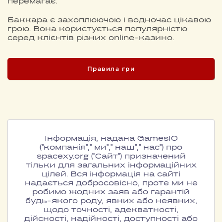
перемагає.
Баккара є захоплюючою і водночас цікавою
грою. Вона користується популярністю
серед клієнтів різних online-казино.
Правила гри
Інформація, надана GamesIO
("компанія"," ми"," наш"," нас") про
spacexy.org ("Сайт") призначений
тільки для загальних інформаційних
цілей. Вся інформація на сайті
надається добросовісно, проте ми не
робимо жодних заяв або гарантій
будь-якого роду, явних або неявних,
щодо точності, адекватності,
дійсності, надійності, доступності або